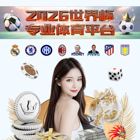
注册入口
米兰游戏下载
APP与网页版入
口｜畅享全球体育赛事与数据
服务
欢迎访问
米兰游戏下载
，提供全面覆盖足球、篮
球、电竞等项目的赛事资讯与数据内容， 支持
APP下载
与
网页使用
，每日同步更新千场比赛，
聚焦热门体育内容， 助您轻松获取赛事动态，
掌握比赛节奏。