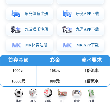
创立初心与品牌愿景
自创立之初，米兰游戏下载就确立了“科技驱动体育创新”的
发展方向，融合赛事直播、数据分析与观赛互动体验，打造
兼具专业性与沉浸感的体育平台。 我们希望通过技术力量
让米兰游戏下载等体育内容更便捷、更智能地触达全球用
户。